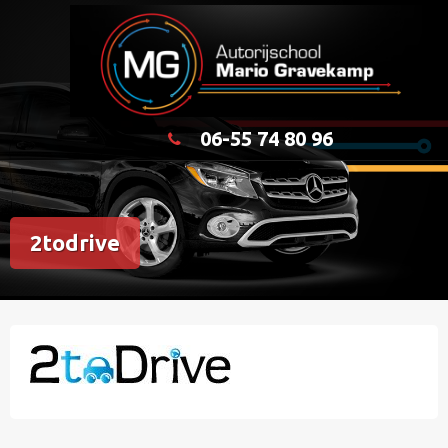
Doorgaan
Autorijschool en rijles adhd en authisme teylingen
naar
inhoud
06-55 74 80 96
2todrive