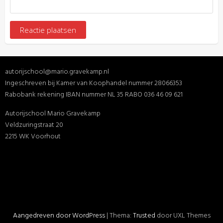
autorijschool@mario.gravekamp.nl
Ingeschreven bij Kamer van Koophandel nummer 28066353
Rabobank rekening IBAN nummer NL 35 RABO 036 46 09 621
Autorijschool Mario Gravekamp
Veldzuringstraat 20
2215 WK Voorhout
Aangedreven door WordPress
|
Thema:
Trusted
door UXL Themes